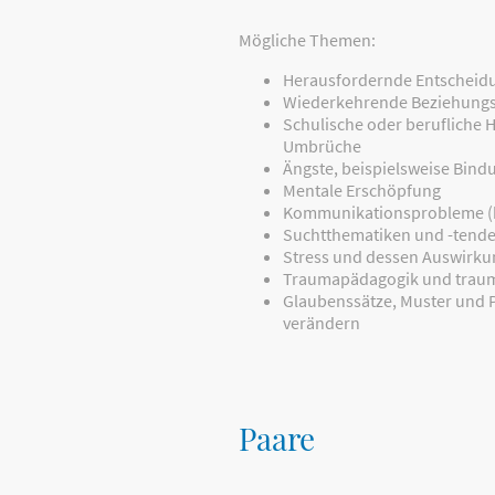
Mögliche Themen:
Herausfordernde Entscheid
Wiederkehrende Beziehungs
Schulische oder berufliche
Umbrüche
Ängste, beispielsweise Bind
Mentale Erschöpfung
Kommunikationsprobleme (be
Suchtthematiken und -tend
Stress und dessen Auswirk
Traumapädagogik und trau
Glaubenssätze, Muster und
verändern
Paare