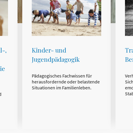
Kinder- und
Tr
l-,
Jugendpädagogik
Be
ie
Pädagogisches Fachwissen für
Ver
herausfordernde oder belastende
Sic
Situationen im Familienleben.
emo
Stab
d