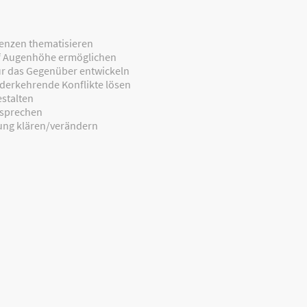
renzen thematisieren
f Augenhöhe ermöglichen
ür das Gegenüber entwickeln
ederkehrende Konflikte lösen
estalten
 sprechen
hung klären/verändern