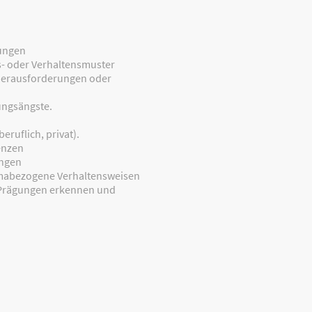
ungen
- oder Verhaltensmuster
 Herausforderungen oder
ungsängste.
ruflich, privat).
enzen
ungen
mabezogene Verhaltensweisen
 Prägungen erkennen und