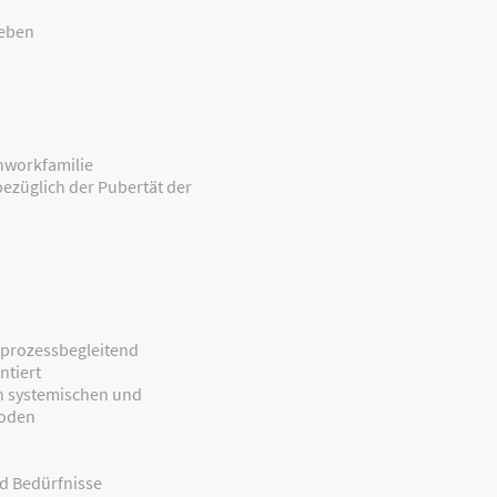
leben
chworkfamilie
ezüglich der Pubertät der
 prozessbegleitend
ntiert
en systemischen und
oden
d Bedürfnisse