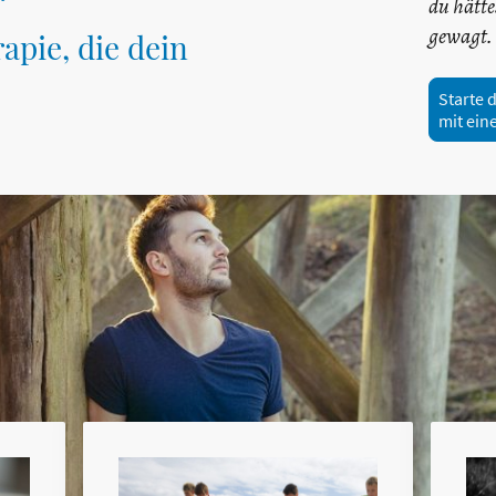
du hätte
gewagt.
apie, die dein
Starte 
mit ein